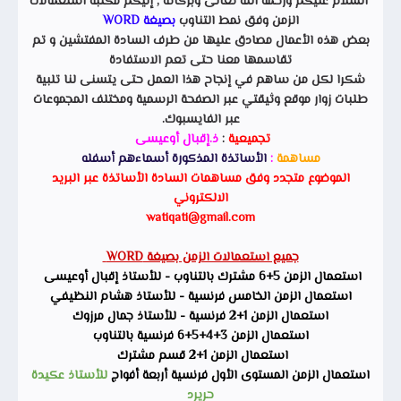
السلام عليكم ورحمة الله تعالى وبركاته , إليكم مكتبة استعمالات
الزمن وفق نمط التناوب
بصيغة WORD
بعض هذه الأعمال مصادق عليها من طرف السادة المفتشين و تم
تقاسمها معنا حتى تعم الاستفادة
شكرا لكل من ساهم في إنجاح هذا العمل حتى يتسنى لنا تلبية
طلبات زوار موقع وثيقتي عبر الصفحة الرسمية ومختلف المجموعات
عبر الفايسبوك.
تجميعية
:
ذ.إقبال أوعيسى
مساهمة
:
الأساتذة المذكورة أسماءهم أسفله
الموضوع متجدد وفق مساهمات السادة الأساتذة عبر البريد
الالكتروني
watiqati@gmail.com
جميع استعمالات الزمن بصيغة WORD
استعمال الزمن 5+6 مشترك بالتناوب - للأستاذ إقبال أوعيسى
استعمال الزمن الخامس فرنسية - للأستاذ هشام النظيفي
استعمال الزمن 1+2 فرنسية - للأستاذ جمال مرزوك
استعمال الزمن 3+4+5+6 فرنسية بالتناوب
استعمال الزمن 1+2 قسم مشترك
استعمال الزمن المستوى الأول فرنسية أربعة أفواج
للأستاذ عكيدة
حريرد