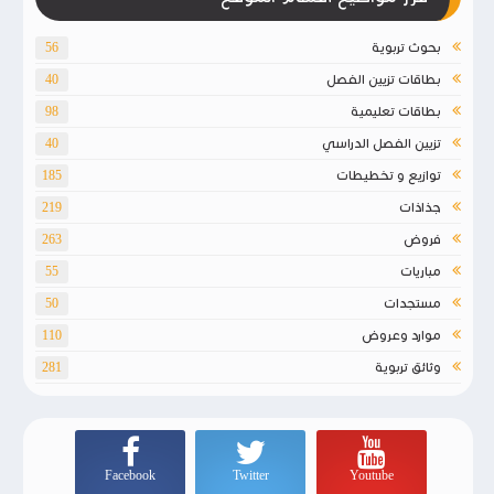
بحوث تربوية
56
بطاقات تزيين الفصل
40
بطاقات تعليمية
98
تزيين الفصل الدراسي
40
توازيع و تخطيطات
185
جذاذات
219
فروض
263
مباريات
55
مستجدات
50
موارد وعروض
110
وثائق تربوية
281
Facebook
Twitter
Youtube