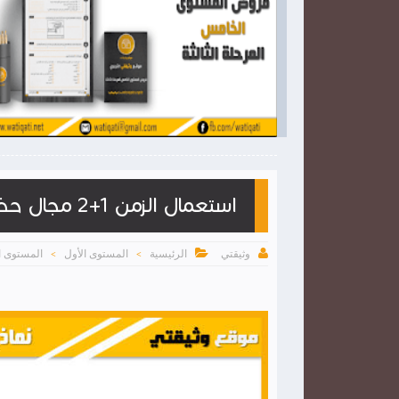

2026-03-28
وثيقتي
شاهد الموضوع
شاهد الموضوع
استعمال الزمن 1+2 مجال حضري WORD


الرئيسية
المستوى الأول
المستوى ا
وثيقتي
>
>