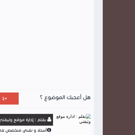
هل أعجبك الموضوع ؟
بقلم : إدارة موقع وثيقتي
أستاذ و تقني متخصص في ا