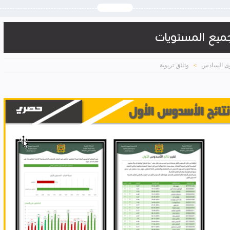
جميع المستويات
ى السادس
وثائق تربوية
>