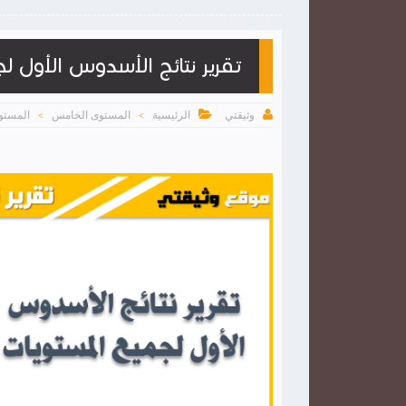
تقرير نتائج الأسدوس الأول ل


الرئيسية
المستوى الخامس
المستو
وثيقتي
>
>