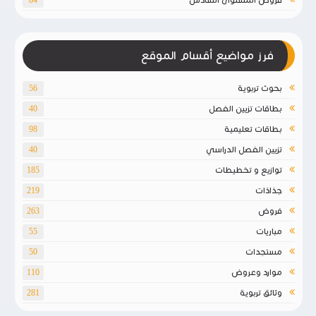
84
فرز مواضيع أقسام الموقع
بحوث تربوية
56
بطاقات تزيين الفصل
40
بطاقات تعليمية
98
تزيين الفصل الدراسي
40
توازيع و تخطيطات
185
جذاذات
219
فروض
263
مباريات
55
مستجدات
50
موارد وعروض
110
وثائق تربوية
281