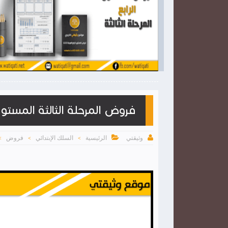

2026-03-28
وثيقتي
شاهد الموضوع
شاهد الموضوع
فروض المرحلة الثالثة المستو


الرئيسية
السلك الإبتدائي
فروض
وثيقتي
>
>
>