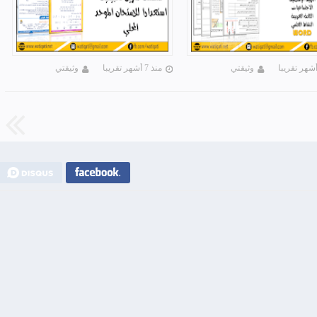
وثيقتي
منذ 7 أشهر تقريبا
وثيقتي