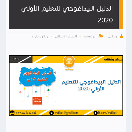
الدليل البيداغوجي للتعليم الأولي
2020


الرئيسية
السلك الإبتدائي
وثائق إدارية
وثيقتي
>
>