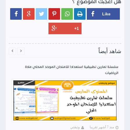
هل أعجبك الموضوع ؟






شاهد أيضاً


سلسلة تمارين تطبيقية استعدادا للامتحان الموحد المحلي مادة
الرياضيات
منذ 7 أشهر تقريبا
وثيقتي