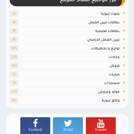
بحوث تربوية
56
بطاقات تزيين الفصل
40
بطاقات تعليمية
98
تزيين الفصل الدراسي
40
توازيع و تخطيطات
185
جذاذات
219
فروض
263
مباريات
55
مستجدات
50
موارد وعروض
110
وثائق تربوية
281
Facebook
Twitter
Youtube