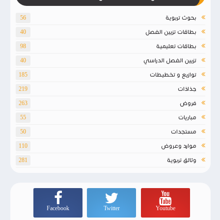
بحوث تربوية
56
بطاقات تزيين الفصل
40
بطاقات تعليمية
98
تزيين الفصل الدراسي
40
توازيع و تخطيطات
185
جذاذات
219
فروض
263
مباريات
55
مستجدات
50
موارد وعروض
110
وثائق تربوية
281
Facebook
Twitter
Youtube