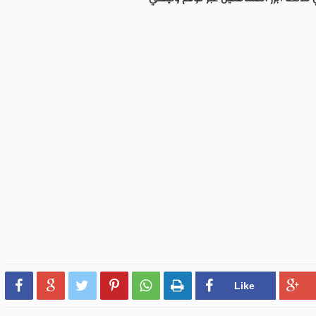





