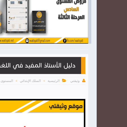

2026-03-28
وثيقتي
شاهد الموضوع
شاهد الموضوع
دليل الأستاذ المفيد في اللغة ا


الرئيسية
السلك الإبتدائي
المستوى ا
وثيقتي
>
>