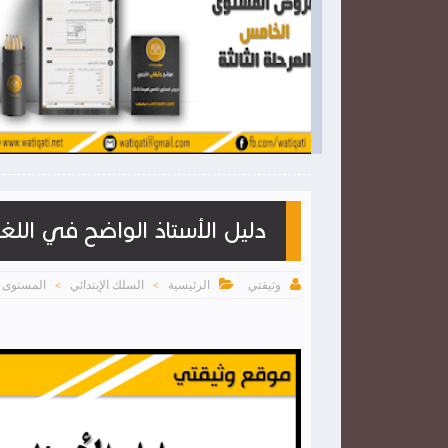

2026-03-28
وثيقتي
شاهد الموضوع
شاهد الموضوع
دليل الأستاذ الواضح في اللغة ا


الرئيسية
السلك الإبتدائي
المستوى ا
وثيقتي
>
>