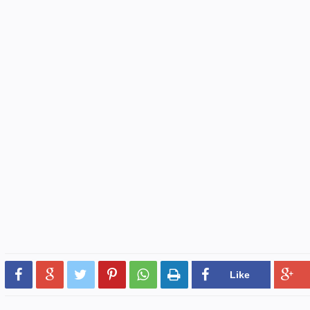





