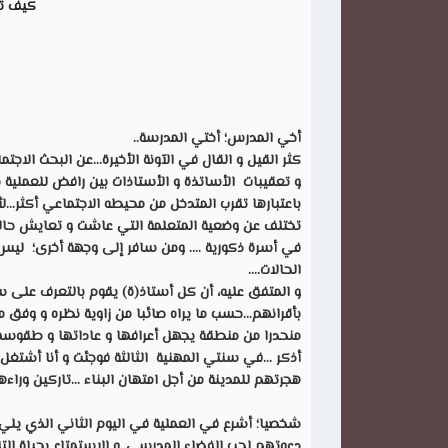
كيف ت
أخي المدرس؛ أختي المدرسة..
كثر القيل و القال في الآونة الأخيرة...عن البحث الاجت
و تعقيبات الأساتذة و الأستاذات بين رافض للعملية ب
باعتبارها تقرب المتدخل من محيطه الاجتماعي أكثر...لأ
تختلف عن وضعية المتعلمة التي عاشت و تعايش حالة طل
في أسرة ذكورية .... ومن سافر إلى وجهة أخرى؛ ليس ك
الحالات....
و المتفق عليه، أن كل أستاذ(ة) يقوم بالتعرف على سيا
بأقرانهم...حسب ما يراه صائبا من زاوية نظره و وفق م
منحدرا من منطقة يجهل أعرافها و عاداتها و طقوسها
أذكر ...في سنتي المهنية الثالثة فوجئت و أنا أشتغل ب
هجرتهم للمدينة من أجل امتهان البناء ...تاركين وراءه
شخصيا؛ أشرع في العملية في اليوم الثاني الذي يلي 
دعوتهم لحب الفضاء المدرسي..و الاستمتاع بحياة التلم