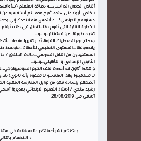
أتناول الجدول الدراسي....و بطاقة المتعلم (سأوافيكم
الخاص...أربت على كتفه..أمرح معه...ثم أستفسره عن ا
مستواهم الدراسي* ...و ألتمس منه التحدث إلي بصوت
الخطوة الثانية التي أقوم بها...تتمثل في طلب أرقام آ
تغيب طويلة...عن استهتار...و....و...
بعد تجميع المعطيات اللازمة، أحرر تقريرا مفصلا ...أت
يقصدونها....المستوى التعليمي للأمهات...متوسط طول 
المستفيدون من النقل المدرسي...حالات الطلاق / حالا
الثانوي الإعدادي و التأهيلي...و...و...
و هكذا أكون قد أعددت ملف التتبع السوسيولوجي...معززا
لا تستهينوا بهذا الملف...و لا تصفوه بأنه ثانوي( بلا..بلا.
أنصحكم بإعداده فهو من توابل الممارسة المهنية الحقة
رشيد كندي / أستاذ التعليم الابتدائي بمديرية آسفي
آسفي في 28/08/2019
يمكنكم نشر أعمالكم والمساهمة في مشاركة ه
و الانضمام بالتال