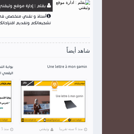
بقلم : إدارة موقع وثيقتي
أستاذ و تقني متخصص في ا
تشجيعاتكم وتقديم اقتراحاتكم
شاهد أيضاً
Une lettre à mon gamin
بوابة الت
الرقمي ا
منذ 6 سنه تقريبا
وثيقتي
منذ 5 سنه تقريبا