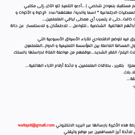
 مستقبلا بنموذج شخصي ) ...أدعو التلميذ تلو الآخر...إلى مكتبي
لمعطيات الاجتماعية * اسما والديه/ مهنتهما/عدد الإخوة و الأخوات و
 خافت...حتى لا يتسرب أي معطى لباقي المتعلمين....
بائهم الهاتفية الشخصية ...للتواصل ... للاطمئنان..و للاستفسار عن حالة
طرق فيه للوضع الاقتصادي للآباء، الأسواق الأسبوعية التي
المسافة الفاصلة بين المؤسسة التعليمية و الدوار...المتعلمون
ت اليتم/ الفقر الشديد....موقفهم من مواصلة الفتاة لدراستها بالسلك
 بتقرير ، بطاقات المتعلمين، و لائحة أرقام الآباء الهاتفية....
.بلا)..
....
.
ذه الأخيرة بارسالها عبر البريد الالكتروني
watiqati@gmail.com
ي للائحة أبرز المساهمين عبر موقع وثيقتي