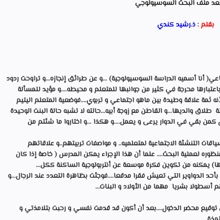
عد ملف البحث السوسيولوجي
بقلم
:
ذ.رشيد كندي
ماعي( أنا أسميه الدراسة السوسيولوجية) ...و عن طرائق إنجازه...و تراوحت ردود
اعتبارها محرجة في كثير من جوانبها للمتعلم و محيطه....و مؤيد للمسألة
نه ثمة علاقة وطيدة بين ماهو اجتماعي و تربوي....فوضعية المتعلم اليتيم
اق والديها...و القاطن مع زوجة أبيه...حالته لا تشبه حالة البنت الوحيدة
من بقي في الدوار يرعى و يعمل....و هكذا ...و اختاروا ما شئتم من
قات التنشئة الاجتماعية لمتعلميه.. و مواصفات تربيتهم..و علاقاتهم
نظوره لعملية البحث.... علما أن هذا الإجراء يمكن المدرس ( خاصة إذا كان
) يمكنه من تكوين فكرة موسعة عن أنتربولوجية الساكنة ككل...
أحد الدواوير التي تعيش فقرا مدقعا....فوجئت بظاهرة التعدد عند الرجال...و
م أسطولا بشريا مهما من الأولاد و البنات...
توقيع محضر الدخول....بعد أن أكون قد قدمت نفسي و رحبت بتلامذتي و
ذة...