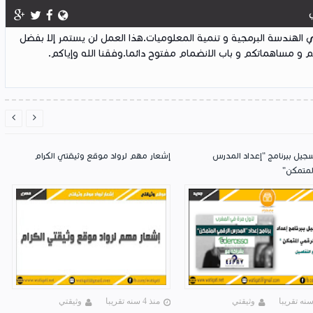
لهندسة البرمجية و تنمية المعلوميات.هذا العمل لن يستمر إلا بفضل
 و مساهماتكم و باب الانضمام مفتوح دائما.وفقنا الله وإياكم.


سجيل ببرنامج "إعداد المدرس
إشعار مهم لرواد موقع وثيقتي الكرام
لمتمكن"
وثيقتي
منذ 4 سنه تقريبا
وثيقتي