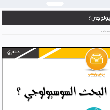
يولوجي؟
تجدات