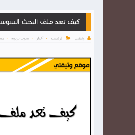
كيف تعد ملف البحث السوس


الرئيسية
أخبار
بحوث تربوية
مس
وثيقتي
>
>
>