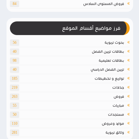
فروض المستوى السادس
84
فرز مواضيع أقسام الموقع
بحوث تربوية
56
بطاقات تزيين الفصل
40
بطاقات تعليمية
98
تزيين الفصل الدراسي
40
توازيع و تخطيطات
185
جذاذات
219
فروض
263
مباريات
55
مستجدات
50
موارد وعروض
110
وثائق تربوية
281