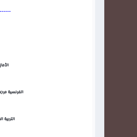
------
الأماز
الفرنسية مرجع  rc en ciel
التربية ال