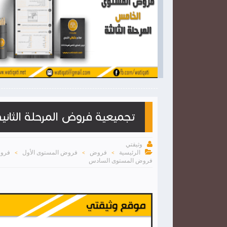

2026-03-28
وثيقتي
شاهد الموضوع
شاهد الموضوع
تجميعية فروض المرحلة الثاني

وثيقتي

الرئيسية
فروض
فروض المستوى الأول
فروض
>
>
>
فروض المستوى السادس