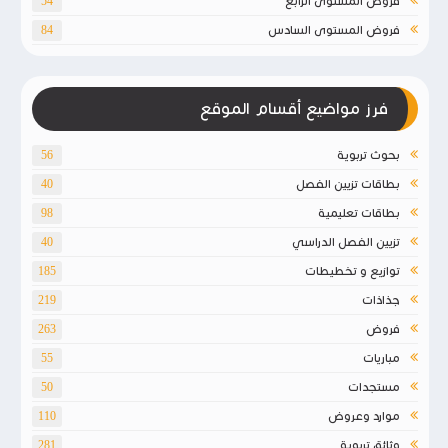
فروض المستوى الرابع
54
فروض المستوى السادس
84
فرز مواضيع أقسام الموقع
بحوث تربوية
56
بطاقات تزيين الفصل
40
بطاقات تعليمية
98
تزيين الفصل الدراسي
40
توازيع و تخطيطات
185
جذاذات
219
فروض
263
مباريات
55
مستجدات
50
موارد وعروض
110
وثائق تربوية
281