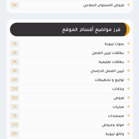
فروض المستوى السادس
84
فرز مواضيع أقسام الموقع
بحوث تربوية
56
بطاقات تزيين الفصل
40
بطاقات تعليمية
98
تزيين الفصل الدراسي
40
توازيع و تخطيطات
185
جذاذات
219
فروض
263
مباريات
55
مستجدات
50
موارد وعروض
110
وثائق تربوية
281