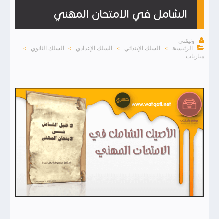
الشامل في الامتحان المهني

وثيقتي

الرئيسية
السلك الإبتدائي
السلك الإعدادي
السلك الثانوي
>
>
>
>
مباريات