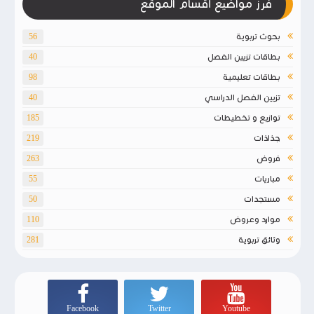
فرز مواضيع أقسام الموقع
بحوث تربوية
56
بطاقات تزيين الفصل
40
بطاقات تعليمية
98
تزيين الفصل الدراسي
40
توازيع و تخطيطات
185
جذاذات
219
فروض
263
مباريات
55
مستجدات
50
موارد وعروض
110
وثائق تربوية
281
Facebook
Twitter
Youtube