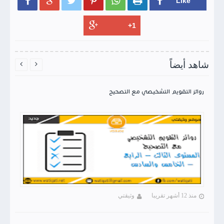






شاهد أيضاً


روائز التقويم التشخيصي مع التصحيح
منذ 12 أشهر تقريبا
وثيقتي