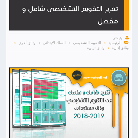
تقرير التقويم التشخيصي شامل و
مفصل

وثيقتي

الرئيسية
التقويم التشخيصي
السلك الإبتدائي
وثائق أخرى
>
>
>
>
وثائق إدارية
وثائق تربوية
>