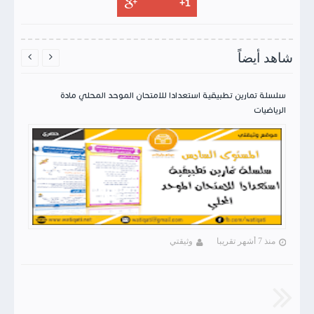
شاهد أيضاً


سلسلة تمارين تطبيقية استعدادا للامتحان الموحد المحلي مادة
الرياضيات
منذ 7 أشهر تقريبا
وثيقتي