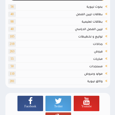
بحوث تربوية
56
بطاقات تزيين الفصل
40
بطاقات تعليمية
98
تزيين الفصل الدراسي
40
توازيع و تخطيطات
185
جذاذات
219
فروض
263
مباريات
55
مستجدات
50
موارد وعروض
110
وثائق تربوية
281
Facebook
Twitter
Youtube