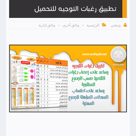
تطبيق رغبات التوجيه للتحميل


الرئيسية
وثائق أخرى
وثائق إدارية
وثيقتي
>
>