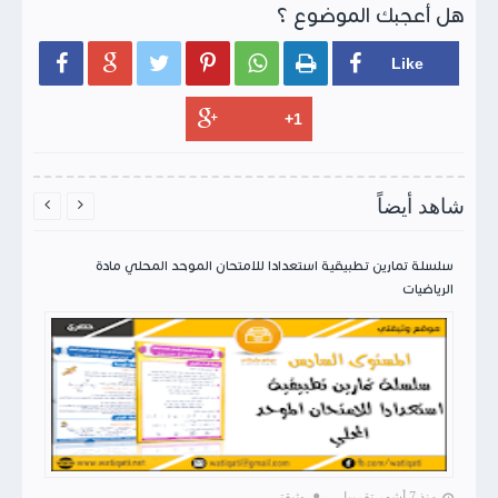
هل أعجبك الموضوع ؟






شاهد أيضاً


سلسلة تمارين تطبيقية استعدادا للامتحان الموحد المحلي مادة
الرياضيات
منذ 7 أشهر تقريبا
وثيقتي