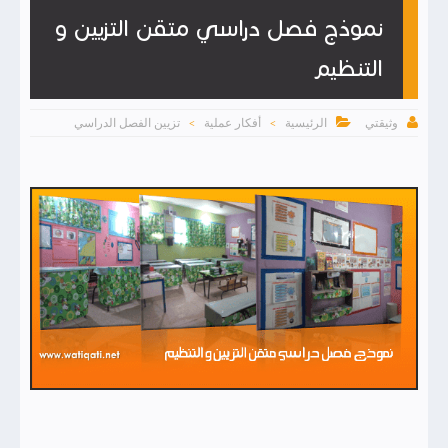
نموذج فصل دراسي متقن التزيين و
التنظيم


الرئيسية
أفكار عملية
تزيين الفصل الدراسي
وثيقتي
>
>