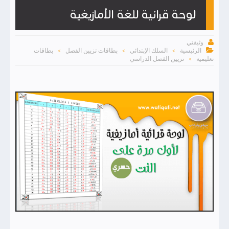
لوحة قرائية للغة الأمازيغية

وثيقتي

الرئيسية
السلك الإبتدائي
بطاقات تزيين الفصل
بطاقات
>
>
>
تعليمية
تزيين الفصل الدراسي
>