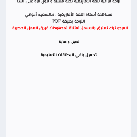
لوحة قرائية للغة الأمازيغية بحلة مهنية و لأول مرة على النت
مساهمة أستاذ اللغة الأمازيغية : ذ.السعيد أعواني
اللوحة بصيغة PDF
المرجو ترك تعليق بالاسفل امتنانا لمجهودات فريق العمل الحصرية
تحميل و معاينة
تحميل باقي البطاقات التعليمية