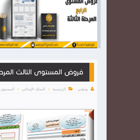

2026-03-28
وثيقتي
شاهد الموضوع
شاهد الموضوع
فروض المستوى الثالث المرحلة ا


الرئيسية
السلك الإبتدائي
المستوى ا
وثيقتي
>
>