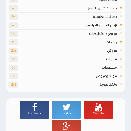
بطاقات تزيين الفصل
40
بطاقات تعليمية
98
تزيين الفصل الدراسي
40
توازيع و تخطيطات
185
جذاذات
219
فروض
263
مباريات
55
مستجدات
50
موارد وعروض
110
وثائق تربوية
281
Facebook
Twitter
Youtube