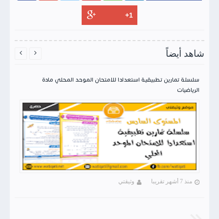
شاهد أيضاً


سلسلة تمارين تطبيقية استعدادا للامتحان الموحد المحلي مادة
الرياضيات
منذ 7 أشهر تقريبا
وثيقتي