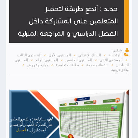
جديد : أنجع طريقة لتحفيز
المتعلمين على المشاركة داخل
الفصل الدراسي و المراجعة المنزلية

وثيقتي

الرئيسية
السلك الإبتدائي
المستوى الأول
المستوى الثالث
>
>
>
المستوى الثاني
المستوى الخامس
المستوى الرابع
المستوى
>
>
>
>
السادس
أنشطة مندمجة
بطاقات تعليمية
موارد وعروض
>
>
>
>
وثائق تربوية