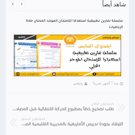
شاهد أيضاً


سلسلة تمارين تطبيقية استعدادا للامتحان الموحد المحلي مادة
الرياضيات
منذ 7 أشهر تقريبا
وثيقتي
الموضوع التالي
طلب تصحيح خطأ بمطبوع الحركة الانتقالية قبل المصادقة النهائية
الموضوع السابق
الإرتقاء بجودة تدريس الأمازيغية بالمديرية الإقليمية الصويرة محور لقاء بمدرسة الرازي بأيت داود + التقرير