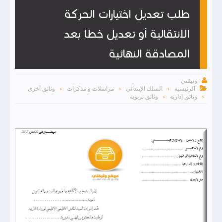
طلب تعديل اختيارات الحركة
الانتقالية أو تعديل خطأ بعد
المصادقة النهائية

وثيقتي

الرئيسية
السلك الإبتدائي
مراسلات و مذكرات
وثائق أخرى
>
>
>
وثائق إدارية
وثائق تربوية
>
>