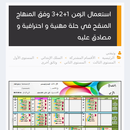
استعمال الزمن 1+2+3 وفق المنهاج
المنقح في حلة مهنية و احترافية و
مصادق عليه

وثيقتي

الرئيسية
الأقسام المشتركة
السلك الإبتدائي
المستوى الأول
>
>
>
المستوى الثالث
المستوى الثاني
وثائق أخرى
>
>
>