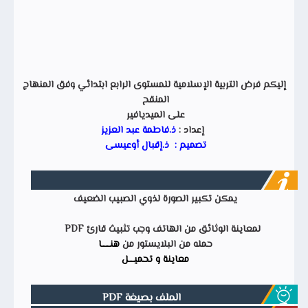
إليكم فرض التربية الإسلامية للمستوى الرابع ابتدائي وفق المنهاج
المنقح
على الميديافير
إعداد :
ذ.فاطمة عبد العزيز
تصميم : ذ.إقبال أوعيسى
يمكن تكبير الصورة لذوي الصبيب الضعيف
لمعاينة الوثائق من الهاتف وجب تثبيث قارئ PDF
حمله من البلايستور من
هنــــــا
معاينة و تحميــــل
الملف بصيغة PDF