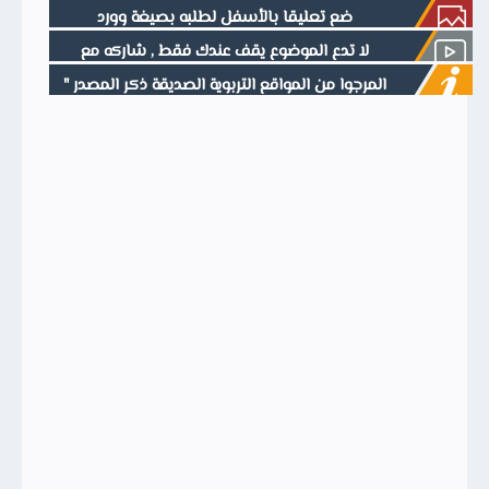
ضع تعليقا بالأسفل لطلبه بصيغة وورد
لا تدع الموضوع يقف عندك فقط , شاركه مع
أصدقائك فالدال على الخير كفاعله
المرجوا من المواقع التربوية الصديقة ذكر المصدر "
موقع وثيقتي " في حالة نقل المحتوى