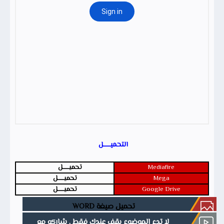
التحميـــــــل
Mediafire
تحميــــــل
Mega
تحميــــــل
Google Drive
تحميــــــل
تحميل صيغة WORD
لا تدع الموضوع يقف عندك فقط , شاركه مع