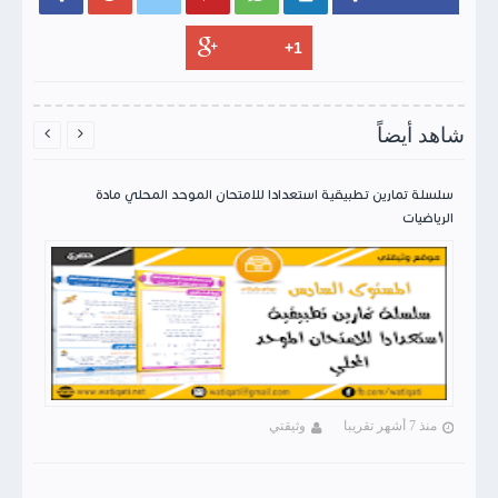
شاهد أيضاً


سلسلة تمارين تطبيقية استعدادا للامتحان الموحد المحلي مادة
الرياضيات
منذ 7 أشهر تقريبا
وثيقتي