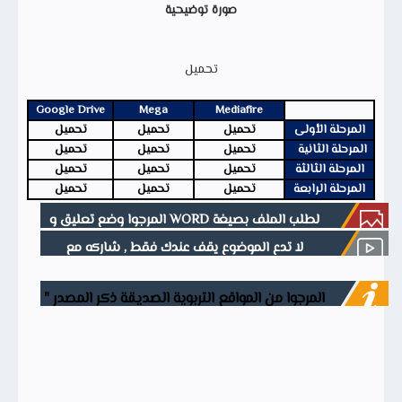
صورة توضيحية
تحميل
Google Drive
Mega
Mediafire
المرحلة الأولى
تحميل
تحميل
تحميل
المرحلة الثانية
تحميل
تحميل
تحميل
المرحلة الثالثة
تحميل
تحميل
تحميل
المرحلة الرابعة
تحميل
تحميل
تحميل
لطلب الملف بصيغة WORD المرجوا وضع تعليق و
ستتوصل به عبر الخاص
لا تدع الموضوع يقف عندك فقط , شاركه مع
أصدقائك فالدال على الخير كفاعله
المرجوا من المواقع التربوية الصديقة ذكر المصدر "
موقع وثيقتي " في حالة نقل المحتوى