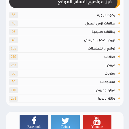
فرز مواضيع أقسام الموقع
بحوث تربوية
56
بطاقات تزيين الفصل
40
بطاقات تعليمية
98
تزيين الفصل الدراسي
40
توازيع و تخطيطات
185
جذاذات
219
فروض
263
مباريات
55
مستجدات
50
موارد وعروض
110
وثائق تربوية
281
Facebook
Twitter
Youtube