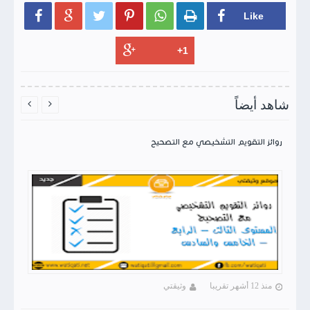






شاهد أيضاً


روائز التقويم التشخيصي مع التصحيح
منذ 12 أشهر تقريبا
وثيقتي