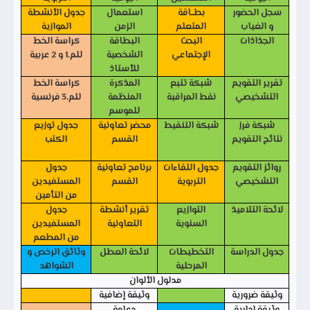
سجل الحضور
بطــاقة
استعمال
جدول الأنشطة
و الغياب
المتعلم
الزمن
الموازية
الجذاذات
البحث
البطاقة
كراسة الخط
الإجتماعي
الشخصية
للم.1 و 2 عربية
للأستاذ
تقرير التقويم
شبكة تتبع
المذكرة
كراسة الخط
التشخيصي
نقط المراقبة
المنظمة
للم.3 فرنسية
للموسم
شبكة فرز
شبكة التنقيط
محضر تعاونية
جدول توزيع
نتائج التقويم
القسم
الكتب
روائز التقويم
جدول اللقاءات
برنامج تعاونية
جدول
التشخيصي
التربوية
القسم
المستفيدين
من التأمين
لائحة التلاميذ
التوازيع
تقرير أنشطة
جدول
السنوية
التعاونية
المستفيدين
من المطعم
جدول الدراسة
التخطيطات
لائحة العطل
وثائق الرخص و
المرحلية
الشواهد
مدلول الألوان
وثيقة ضرورية
وثيقة إضافية