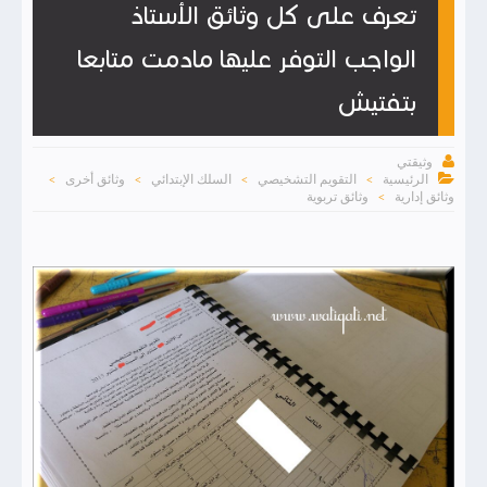
تعرف على كل وثائق الأستاذ
الواجب التوفر عليها مادمت متابعا
بتفتيش

وثيقتي

الرئيسية
التقويم التشخيصي
السلك الإبتدائي
وثائق أخرى
>
>
>
>
وثائق إدارية
وثائق تربوية
>