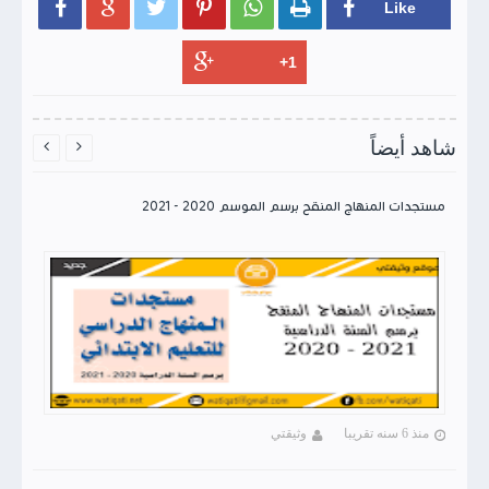






شاهد أيضاً


يد
مستجدات المنهاج المنقح برسم الموسم 2020 - 2021
منذ 6 سنه تقريبا
وثيقتي