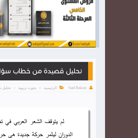

2026-03-28
وثيقتي
شاهد الموضوع
شاهد الموضوع
تحليل قصيدة من خطاب سؤال


الرئيسية
بحوث تربوية
تحليل ن
Said Bakour
>
>