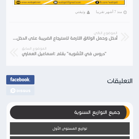
منذ 7 أشهر تقريبا
وثيقتي
الموضوع التالي
أدخل وحمل الوثائق اللازمة لإسترجاع الضريبة على الدخل l'igr
الموضوع السابق
"دروس في التّشويه" بقلم :اسماعيل العماري
التعليقات
جميع التوازيع السنوية
توازيع المستوى الأول