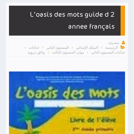
L'oasis des mots guide d 2
annee français

محترف

الرئيسية
السلك الإبتدائي
المستوى الثاني
جذاذات
>
>
>
>
جذاذات المستوى الثاني
موارد المستوى الثالث
وثائق تربوية
>
>