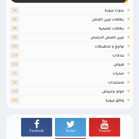
بحوث تربوية
56
بطاقات تزيين الفصل
40
بطاقات تعليمية
98
تزيين الفصل الدراسي
40
توازيع و تخطيطات
185
جذاذات
219
فروض
263
مباريات
55
مستجدات
50
موارد وعروض
110
وثائق تربوية
281
Facebook
Twitter
Youtube