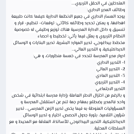
المتدخلين في الحقل التربوي....
وظائف المدير الاداري:
يوجد المسار الاداري في جميع الانظمة الادارية كيفما كانت طبيعة
اهدافها، و يمكن تحديد وظائفه كالأتي: توقعات- تنظيم- قرار و
تنسيق و داخل الادارة المدرسية هناك توزيع وظيفي له خصوصية
النظام التربوي و يمثل فيما يأتي: تخطيط و احصاء
مخطط بيداغوجي، تدبير الموارد البشرية، تدبير البنايات و الوسائل
الديداكتيكية، و التدبير المالي...
ادوار مدير المدرسة تتحدد في خمسة منظورات، و هي:
1- التدبير الاداري
2- التدبير المالي
3- التدبير المادي
4- التدبير التربوي
التدبير الاجتماعي
و بالرغم من اختزال الاطر العاملة بإدارة مدرسة ابتدائية في شخص
واحد فالمدير يضطلع بمهام جمة تنم عن استقلال المدرسة و
المسؤوليات المنوطة به فيما يخص تدبير الزمن المدرسي ، تدبير
شؤون التلاميذ، بلورة جدول الحصص، اختيار و تدبير الوسائل
الديداكتيكية، التدبير البيداغوجي للأساتذة، العلاقة مع المحيط و مع
السلطات المحلية.