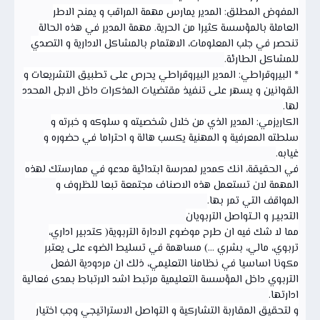
المفوض المطلق: المدير يمارس مهمة المراقب و يمنح الاطر
العاملة بالمؤسسة كثيرا من الحرية. مهمة المدير في هذه الحالة
تنحصر في جلب المعلومات، الاهتمام بالمشاكل الادارية و التصدي
للمشاكل الطارئة.
* البيروقراطي: المدير البيروقراطي يحرص على تطبيق التشريعات و
القوانين و يسهر على تنفيذ مقتضيات المذكرات داخل الاجل المحدد
لها.
الكاريزمي: المدير الذي من خلال شخصيته و سلوكه و خبرته و
سلطته المعرفية و المهنية يكسب هالة و احتراما في حضوره و
غيابه.
في الحقيقة، انك كمدير لمدرسة ابتدائية مدعو في ممارستك لهذه
المهمة لان تستعمل هذه الاصناف مجتمعة تبعا للظروف و
المواقف التي تمر بها.
التدبيـر و الــتواصل التربويان
مما لا شك فيه ان طرح موضوع الادارة التربوية( كتدبير اداري،
تربوي، مالي، بشري ...) مساهمة في تسليط الضوء على يعتبر
مكونا اساسيا في نظامنا التعليمي، ذلك ان مردودية الفعل
التربوي داخل المؤسسة التعليمية مرتبط اشد الارتباط بمدى فعالية
ادارتها.
و لتحقيق المقاربة التشاركية و التواصل الاستراتيجي وجب اختيار