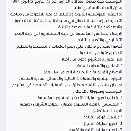
المؤسسة حيث صدرت المذكرة الوزارية رقم 73 بتاريخ 12 ابريل 1994
وكان الهدف الاساسي منها .
رد الاعتبار للمؤسسة التربوية وتأهيلها تدريجيا للانخراط في دينامية
التجديد تم إعدادها للاندماج في محيطها بمكوناتها الاقتصادية
والاجتماعية والثقافية والصحية والبيئية..
الارتقاء بمجالس المؤسسة من درجة الاستشارية الى درجة التدبير
التشاركي والتدبير بالنتائج.
ثقافة المشروع مرتكزة على رسم الاهداف والتخطيط والتنظيم
لتحقيق عتبة من الانتاجية .
يتم العمل بالمشروع وجوبا في أطار :
* المبادئ والأهداف العامة
الاحكام القانونية والتنظيمية الجاري بها العمل
الموارد البشرية والاعتمادات المالية والوسائل المادية المتاحة .
يجب ان يشكل التلميذ منطلق كل العمليات المسجلة في مشروع
المؤسسة ومحورها وهدفها .
1- يتطلب تدبير عمليات التحضير لمشروع المؤسسة
* التخسيس بأهمية المشروع لضمان انخراط الشركاء (جمعية
الاباء-الاساتذة...) .
* تشكيل فريق القيادة
2- تدبير عمليات الانجاز
3- تدبير عمليات التتبع والتقويم..