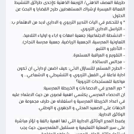
طريقة العصف الذهني/ الزوبعة الذهنية كإحدى طرائق التنشيط
الفعالة الميسرة لإشراك المستهدفين طرح القضايا و البحث عن
الحلول:
* و للتحكم في اليات التدبير التربوي و الاداري لابد من الاهتمام ب:
- التراسل الاداري التربوي.
- الانشطة الاجتماعية( جمعية امهات و اباء و اولياء التلاميذ،
التعاونية المدرسية، الجمعية الرياضية، جمعية مدرسة النجاح).
- التأطير و التتبع.
- التقويم و المراقبة المستمرة.
- مجالس الاساتذة.
- الطرح المستمر للتساؤل الاتي: كيف اضمن لإدارتي ان تكون
ادارة فاعلة في الفعل التربوي، و التنشيطي و الاشعاعي... و
مواكبة للمستجدات التربوية؟
* دور المدير في الاحصاءات و الخريطة المدرسية:
ان الاحصاء المدرسي يكتسي اهمية قصوى من حيث الاعتماد عليه
في اعداد الخريطة المدرسية و استغلاله من طرف مجموعة من
الجهات على الصعيد المحلي و الجهوي و الوطني.
الوثائق الادارية:
يضبط المدير الوثائق الادارية التي لها اهمية بالغة و تؤثر مباشرة
على سير العملية التعليمية و مستقبل المتمدرسين، حيث يجب