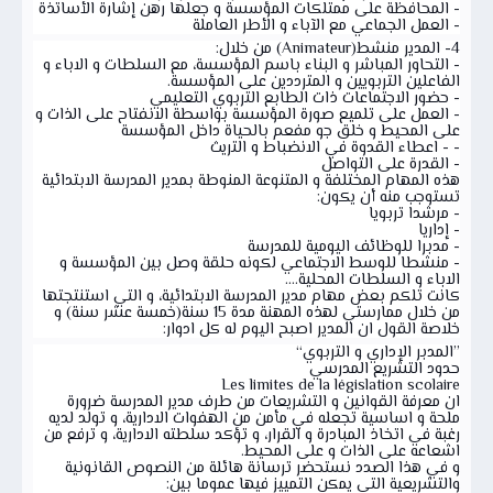
- المحافظة على ممتلكات المؤسسة و جعلها رهن إشارة الأساتذة
- العمل الجماعي مع الآباء و الأطر العاملة
4- المدير منشط(Animateur) من خلال:
- التحاور المباشر و البناء باسم المؤسسة، مع السلطات و الاباء و
الفاعلين التربويين و المترددين على المؤسسة.
- حضور الاجتماعات ذات الطابع التربوي التعليمي
- العمل على تلميع صورة المؤسسة بواسطة الانفتاح على الذات و
على المحيط و خلق جو مفعم بالحياة داخل المؤسسة
- - اعطاء القدوة في الانضباط و التريث
- القدرة على التواصل
هذه المهام المختلفة و المتنوعة المنوطة بمدير المدرسة الابتدائية
تستوجب منه أن يكون:
- مرشدا تربويا
- إداريا
- مدبرا للوظائف اليومية للمدرسة
- منشطا للوسط الاجتماعي لكونه حلقة وصل بين المؤسسة و
الاباء و السلطات المحلية....
كانت تلكم بعض مهام مدير المدرسة الابتدائية، و التي استنتجتها
من خلال ممارستي لهذه المهنة مدة 15 سنة(خمسة عشر سنة) و
خلاصة القول ان المدير اصبح اليوم له كل ادوار:
”المدبر الإداري و التربوي“
حدود التشريع المدرسي
Les limites de la législation scolaire
ان معرفة القوانين و التشريعات من طرف مدير المدرسة ضرورة
ملحة و اساسية تجعله في مأمن من الهفوات الادارية، و تولد لديه
رغبة في اتخاذ المبادرة و القرار، و تؤكد سلطته الادارية، و ترفع من
اشعاعه على الذات و على المحيط.
و في هذا الصدد نستحضر ترسانة هائلة من النصوص القانونية
والتشريعية التي يمكن التمييز فيها عموما بين: