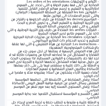
- الأوامر و التوجيهات Les ordres et les orientations:
الصادرة عن أعلى قمة بهرم الدولة و التي تحدد، على العموم،
اطارالتربية و التعليم، و ترسم معالم الإصلاح القابل للتنفيذ.
- القوانين les lois المنبثقة عن السلطة التشريعية ( البرلمان)
والتي تترجم الاصلاحات الى قوانين ملزمة
- المراسيم:les décrets: المتخذة من طرف الحكومة و باقتراح من
وزير التربية الوطنية، و التعليم العالي و تكوين الاطر و البحث
العلمي و التي تهم بالخصوص الادارة التربوية
- القرارات les arrêtés: المتخذة من طرف وزير التربية الوطنية، و التي
تاخد على العموم طابع تدبير الموارد البشرية
- المذكرات: les circulaires: الصادرة عن مديريات الادارة المركزية
لتنظيم و تحديد الاحكام ذات الطابع البيداغوجي
- Les instructions: الصادرة عن هيأة التفتيش، و التي لها علاقة
بالإشكالات الميتدولوجية( المنهجية)
لكن هذه النصوص الرسمية لا يمكنها ان تحل سوى جزء من
القضايا و المشاكل لان ما تصادفه الادارة من وضعيات طارئة قد لا
تجد لها حلا بالتشريعات و القوانين المسطرة، لذا يستوجب البحث
عن حلول محلية لهذه المشاكل تحكمها الخبرة و التجربة لدى المدير
و الامثلة على ذلك كثيرة و سنقتصر فيما يلي على ذكر بعضها:
الأساتذة يطالبون المدير الشفافية و تعميم المذكرات
أعضاء جمعية الآباء يشتكون من أستاذ يعتبرونه مخلا و مقصرا في
أداء الواجب
أستاذ يرفض المشاركة في الأنشطة التي تنظمها المؤسسة
المفتش يسائل المدير عن كيفية مراقبة العمل اليومي للأساتذة
أستاذ يرفض المستوى المسند إليه بعد مرور شهر من الموسم
الدراسي...
تهيئ القسم و المؤسسة لاستقبال التلاميذ عند بداية الموسم
الدراسي..
و الامثلة كثيرة و متنوعة و تتطلب حنكة و تجربة المدير لإيجاد حل