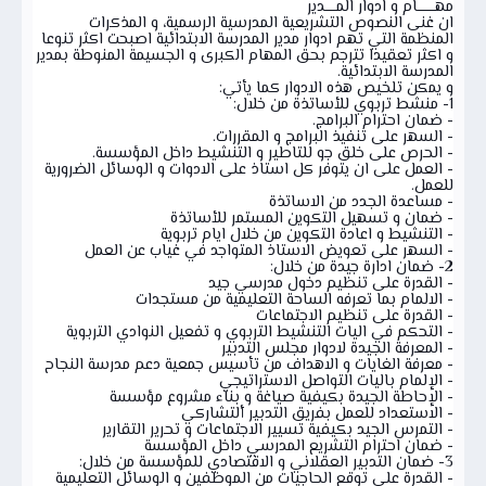
مهــــــــام و ادوار المـــــدير
ان غنى النصوص التشريعية المدرسية الرسمية، و المذكرات
المنظمة التي تهم ادوار مدير المدرسة الابتدائية اصبحت اكثر تنوعا
و اكثر تعقيدا تترجم بحق المهام الكبرى و الجسيمة المنوطة بمدير
المدرسة الابتدائية.
و يمكن تلخيص هذه الادوار كما يأتي:
1- منشط تربوي للأساتذة من خلال:
- ضمان احترام البرامج.
- السهر على تنفيذ البرامج و المقررات.
- الحرص على خلق جو للتاطير و التنشيط داخل المؤسسة.
- العمل على ان يتوفر كل استاذ على الادوات و الوسائل الضرورية
للعمل.
- مساعدة الجدد من الاساتذة
- ضمان و تسهيل التكوين المستمر للأساتذة
- التنشيط و اعادة التكوين من خلال ايام تربوية
- السهر على تعويض الاستاذ المتواجد في غياب عن العمل
2- ضمان ادارة جيدة من خلال:
- القدرة على تنظيم دخول مدرسي جيد
- الالمام بما تعرفه الساحة التعليمية من مستجدات
- القدرة على تنظيم الاجتماعات
- التحكم في اليات التنشيط التربوي و تفعيل النوادي التربوية
- المعرفة الجيدة لادوار مجلس التدبير
- معرفة الغايات و الاهداف من تأسيس جمعية دعم مدرسة النجاح
- الإلمام باليات التواصل الاستراتيجي
- الإحاطة الجيدة بكيفية صياغة و بناء مشروع مؤسسة
- الاستعداد للعمل بفريق التدبير ألتشاركي
- التمرس الجيد بكيفية تسيير الاجتماعات و تحرير التقارير
- ضمان احترام التشريع المدرسي داخل المؤسسة
3- ضمان التدبير العقلاني و الاقتصادي للمؤسسة من خلال:
- القدرة على توقع الحاجيات من الموظفين و الوسائل التعليمية