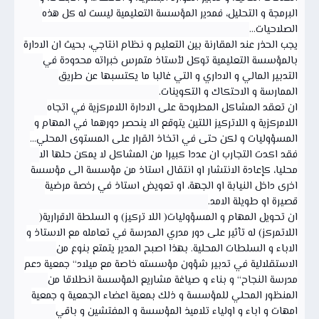
البرمجة و التحليل، فمدير المؤسسة التعليمية ليست له كل هذه
الصلاحيات...
يجب الحذر عند المقارنة بين التعليم و نظام انتاجي، بحيث ان الادارة
بالمؤسسة التعليمية توكل لأستاذ متمرس خبراته محدودة في
التدبير المالي و الاداري و التي غالبا ما يكتسبها عن طريق
الممارسة و الاحتكاك و التكوينات.
ان تعقد المشاكل المطروحة على الادارة اللامركزية في اتجاه
اللامركزية و اللاتركيز اللتين يتوقع الا ينحصر دورهما في المهام و
المسؤوليات و لكن حتى في اتخاذ القرار على المستوى المحلي...
فقد اكدت التجارب ان عددا كبيرا من المشاكل لا يمكن حلها الا
محليا، كإعادة الانتشار او انتقال استاذ من مؤسسة الى مؤسسة
اخرى داخل النيابة او الجهة، او تعويض استاذ في رخصة مرضية
قصيرة او طويلة الامد.
ان تحويل المهام و المسؤوليات( اللا تركيز) و السلطة الاقرارية(
اللاتمركز) له تأثير على دور مدري المدرسة في تعامله مع الاستاذ و
الاباء و السلطات المحلية. بهذا اصبح المدير يتمتع بنوع من
الاستقلالية في تدبير شؤون مؤسسته خاصة مع ميلاد“ جمعية دعم
مدرسة النجاح“ و بناء و صياغة مشاريع المؤسسة انطلاقا من
المنظور المحلي للمؤسسة و ذلك بمعية اعضاء الجمعية و جمعية
امهات و اباء و اولياء تلاميذ المؤسسة و المفتشين و باقي