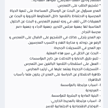
استثمار وثائق الملف المدرسي، شواهد المغادرة...
* تشجيع الطلب على التمدرس:
المدير مسؤول عن البحث عن الوسائل المساعدة على تنمية الحياة
المدرسية و الاحتفاظ بالتلاميذ داخل المنظومة التربوية و البحث عن
المعيقات التي تقف في وجه تعميم التمدرس و البحث عن الحلول
المناسبة لها بمعية مجلس التدبير، جمعية الاباء و جمعية دعم
مدرسة النجاح.
دور المدير يتجلى كذلك في التشجيع على الاقبال على التمدرس و
الرفع من جودته، و محاربة الهدر و التسرب المدرسيين.
دور المدير في التسجيلات الجديدة:
- البحث عن الخلل في سير هذه العملية.
- تتبع طرق الدعاية و التدخلات من خارج المؤسسات
- العمل على استقطاب التلاميذ البالغين سن التمدرس
- التسجيلات الجديدة يعتمد عليها في ترتيب المدارس.
ظاهرة الانقطاع عن الدراسة على المدير ان يكون ملما بأسباب
الظاهرة)
1- اسباب مرتبطة بالمؤسسة:
- المردودية
- البنية المادية و البشرية للمؤسسة.
2- اسباب مرتبطة بالمحيط الخارجي:
- الاوضاع الاقتصادية و الاجتماعية للاسر.