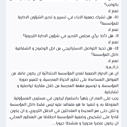
بالواجب؟
نعم لا
10- هل تشرك جمعية الاباء في تسيير و تدبير الشؤون الادارية
للمؤسسة؟
نعم لا
11- هل تأخذ برأي مجلس التدبير في شؤون الادارة التربوية؟
نعم لا
12- هل تحبذ التواصل الاستراتيجي من اجل الوضوح و الشفافية
داخل المؤسسة؟
نعم لا
خــاتــمــة:
ان من الادوار الصعبة لمدير المؤسسة الابتدائية ان يكون عاملا من
العوامل المساعدة على تطور الحياة المدرسية، و تلميع صورة
المؤسسة، و توسيع مهمة المدرسة من خلال مقاربة تواصلية و
تشاركية.
يجب على المدر ان يتهيأ باستمرار ليكون في مستوى المسؤولية
المنوطة به، و تنفيذ ما هو متعاقد عليه ليس فقط داخل المؤسسة
و لكن حتى مع المحيط و المتدخلين في الحقل التربوي، و ان يكون
قادرا على تشخيص وضعية المؤسسة انطلاقا من المنظور المحلي،
ان يكون عنصرا محوريا و منشطا حيويا....