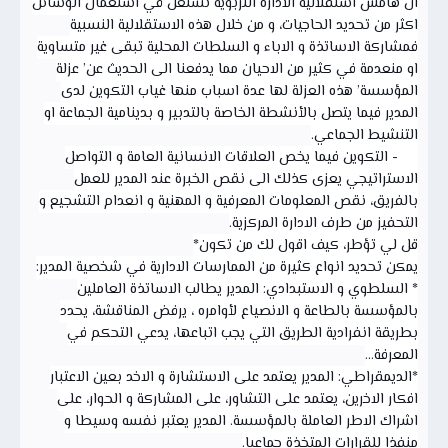
ان هامش استقلالية الادارة التربوية تستغل في استعمال الوسائل
اكثر من تحديد الحاجيات، و من خلال هذه الاستقلالية النسبية
فمشاركة الاساتذة و الاباء و السلطات المحلية تبقى غير متساوية
او منعدمة في كثير من الاحيان مما يدفعنا الى الحديث عن’ عزلة
المؤسسة’ هذه العزلة لها عدة اسباب منها غياب التكوين لدى
المدير فيما يتصل بالأنشطة الخاصة بالتدبير و بدينامية الجماعة او
التنشيط الجماعي.
- التكوين فيما يخص العلاقات الانسانية العامة و التواصل
الاستراتيجي يعزى كذلك الى نقص الخبرة عند المدير للعمل
بالفريق، نقص المعلومات المعرفية و المهنية و انعدام التشجيع و
التحفيز من طرف الادارة المركزية.
قل لي تؤطر، كيف اقول لك من تكون*
يمكن تحديد انواع كثيرة من الممارسات الادارية في شخصية المدير:
* السلطوي و الاستبدادي: المدير يطالب الاساتذة العاملين
بالمؤسسة بالطاعة و الانصياع لأوامره ، يرفض المناقشة، يحدد
بطريقة انفرادية الطريق التي يجب اتباعها، يدعي التحكم في
المعرفة...
*الديمقراطي: المدير يعتمد على الاستشارة و الاخد بعين الاعتبار
افكار الاخرين، يعتمد على التشاور، على المشاركة و الحوار، على
اشراك الاطر العاملة بالمؤسسة. المدير يعتبر نفسه وسيطا و
منفذا للقرارات المتخذة جماعيا.