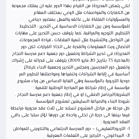
لكي يتمكن المدير(ة) من القيام بهذا الدور عليه ان يمتلك مجموعة
من الكفايات والمواصفات مثل الوعي بمختلف المهام
والمسؤوليات الملقاة على عاتقه والعمل بمنضور دينامي
للمؤسسة ومن بين الكفايات الاساسية في التدبير : التخطيط
التنظيم، التوجيه والمراقبة، كما يتوقف حسن التدبير على مهارات
فن التواصل والتنشيط مثل تنمية العلاقات ، قيادة المجموعات،
الاتصال وبث المعلومات والقدرة على اتخاذ القرارات، لكن دور
المدير(ة) في تدبير الشراكة وتفعيل دور جمعية دعم مدرسة النجاح
(المذكرة 73 بتاريخ 20 مايو 2009) يتوقف على قدراته على إشراك
وتفعيل دور المدرسين ومجلس التدبير وجمعية الاباء كركائز
أساسية في إقامة الشراكات وتنفيذها ومواصلتها لتطوير المر
دودية التربوية بالمؤسسة وهي الغاية الاساس من وراء مشروع
مؤسسة في إطار شراكة مع المبادرة الوطنية للتنمية
البشرية(البرنامج الافقي) او في إطار جمعية دعم مدرسة النجاح .
شروط البناء والصياغة السليمتين لمشروع المؤسسة
كل مرحلة من مراحل المشروع تستند على ثلاث عقد محورية مرتبطة
فيما بينها الى درجة ان تخلي واحدة عن دورها تؤثر سلبا على باقي
العقد المحورية :
1- التربو(التعليمي) – دور المدرسة الاجتماعي والتكويني للمواطن
2- البيداغوجي- التركيز على التعلمات المعرفية