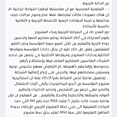
عن الادارة التربوية.
- - التعاونية المدرسية: مع ان ممارستها قطعت اشواطا ايجابية، الا
ان هناك صعوبات مازالت تعترضها، منها عدم وضوح مجالات صرف
مداخيلها و ضبط الايقاعات الزمنية للأنشطة التربوية و الثقافية
بالنسبة للأساتذة.
دور المدير (ة) في الشراكة التربوية وبناء المشروع
يقوم المدير(ة) في أطار الشراكة بوضع مشاريع لتنمية وتحسين
جودة التربية والتعليم من خلال تلميع صورة المؤسسة وجلب النفع
للمتعلمين، وقبل كل ذلك عليه ان يحلل حاجات المؤسسة ومواردها
الداخلية وحاجات المشروع. ومــواردها االخارجية كي يتكمن من تحديد
الشركاء المناسبين للمشاريع المفكر فيها وإستطلاع رأيهم
بخصوصها وإقناعهم بأهميتها، ثم التفاوض معهم بخصوص نوعية
ومستوى مشاركتهم فيها، والحرص على إبرام إتفاقية الشراكة
... (وتفعيل مذكرة تخص الشراكة رقم95/27) علما ان استراتيجية
مشروع المؤسسة من أنجع البيداغوجيات وأرقى آليات الاشتغال
والتدبير فهي تجمع بين التشخيص وتحديد الحاجيات وتنظيم
الموارد وتعبئتها والتخطيط والانجاز والتقويم.... من المعلوم ان اول
مذكرة صدرت كانت بتاريخ 5 غشت 1992 تحت رقم 199 التي دعت
النيابات التعليمية الى تبني خطة المشروع التربوي للإرتقاء بجودة
المناهج التعليمية لكن سنة 1994 تعتبر بحق سنة مشروع