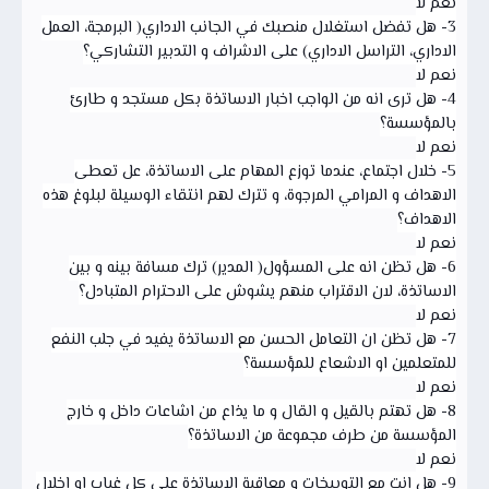
نعم لا
3- هل تفضل استغلال منصبك في الجانب الاداري( البرمجة، العمل
الاداري، التراسل الاداري) على الاشراف و التدبير التشاركي؟
نعم لا
4- هل ترى انه من الواجب اخبار الاساتذة بكل مستجد و طارئ
بالمؤسسة؟
نعم لا
5- خلال اجتماع، عندما توزع المهام على الاساتذة، عل تعطى
الاهداف و المرامي المرجوة، و تترك لهم انتقاء الوسيلة لبلوغ هذه
الاهداف؟
نعم لا
6- هل تظن انه على المسؤول( المدير) ترك مسافة بينه و بين
الاساتذة، لان الاقتراب منهم يشوش على الاحترام المتبادل؟
نعم لا
7- هل تظن ان التعامل الحسن مع الاساتذة يفيد في جلب النفع
للمتعلمين او الاشعاع للمؤسسة؟
نعم لا
8- هل تهتم بالقيل و القال و ما يذاع من اشاعات داخل و خارج
المؤسسة من طرف مجموعة من الاساتذة؟
نعم لا
9- هل انت مع التوبيخات و معاقبة الاساتذة على كل غياب او اخلال