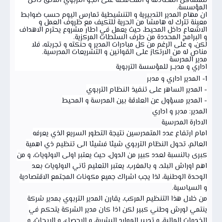
للمشاكل المصادفة و المحافظة على الجو التربوي اللائق داخل
المؤسسة.
ان مهام المدير التدبيرية و التنشيطية تمارس اليوم حسب ضوابط
معينة تترك له هامشا من الحرية للتكيف مع ظروف العمل و
الاشعاع داخل المحيط، حيث يعمل في اطار مشروع يحترم الاهداف
و البرامج المحددة من طرف السلطات المركزية.
لكن، و على الرغم من كل مبادرات المدير و حنكته و تجربته، فلا
مناص له من الارتكاز على القوانين و التشريعات المدرسية.
مدير المدرسة
اداري و مدبــر للمؤسسة التربوية
1- المدير اداري و مدبر
- المدير الساهر على تنفيذ النظام التربوي
- المدير مسؤول عن العلاقة بين المدرسة و المحيط
المدير: مدبر و اداري
الادارة المدرسية
امام ارتفاع عدد المتمدرسين نتيجة التطور السريع الذي يعرفه
العالم، تحول النظام التربوي شيئا فشيئا الى تنظيم ذي اهمية
كبرى بالنسبة لعدد كبير من الدول، حيث يعتبر اولى الاولويات، و من
اهم اوراش البلد، و بالمغرب، يعتبر التعليم ثاني الاولويات بعد
الوحدة الوطنية، لذا يجب اشراك جميع مكونات المجتمع الاقتصادية
و السياسية.
من خلال هذا التنظيم المركب، يقارن المدير التربوي بمدير شركة
ينتمي لورش وطني كبير لكن اذا كان مدير الشركة يتحكم في
الخدمات المالية، و تدبير الموارد البشرية، و الاحصاء، و الابحاث، و