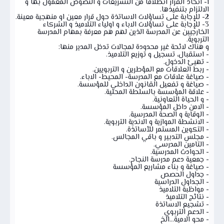
1- اتخاذ القرار انطلاقا من التشريعات و النصوص المعمول بها و
الالتزام بتنفيذها.
2- للإجابة على تساؤلات الاساتذة حول قرار معين او منهجية معينة.
3- للإجابة على تساؤلات الاباء و اولياء التلاميذ و الشركاء
الخارجيين عن المدرسة الذين لهم هم معرفة بمهام المدرسة
التربوية.
و هناك لائحة غير محدودة لمجالات تدخل المدير منها:
- استقبال، تسجيل و توزيع التلاميذ.
- تهيئ الدخول.
- ربط العلاقات مع المؤطرين و التربويين.
- صياغة علاقات مع المدرسة- المحيط- الاباء.
- صياغة و تفعيل القانون الداخلي للمؤسسة.
- علاقة المؤسسة بالسلطة المحلية.
- و الحياة التعاونية.
- الامن داخل المؤسسة.
- الوقاية و الصحة المدرسية.
- الانشطة الموازية و الاندية التربوية.
- التكوين المستمر للأساتذة.
- مجلس التدبير و باقي المجالس.
- التامين المدرسي.
- الحوادث المدرسية.
- جمعية دعم مدرسة النجاح.
- صياغة و بناء مشاريع المؤسسة
- جداول الحصص
- الجداول الدراسية
- مواظبة التلاميذ
- نتائج التلاميذ
- تشجيع الاساتذة
- الدعم التربوي
- محو الامية...الخ