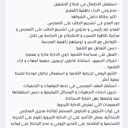
- استغلال الاطفال في قطاع التشغيل
- عدم وعي الاباء باهمية التعليم.
- تاثير بطالة حاملي الشواهد
دور المدير في تشجيع الطلب على التمدرس:
للمدير دور رئيسي و محوري في تشجيع الطلب على التمدرس و
محاربة ظاهرة التسرب و الانقطاع عن الدراسة من خلال:
- التواصل مع الاسر و توعيتهم بأهمية المدرسة.
- حسن التعامل مع التلميذ.
- العمل على مساعدة التلاميذ ذوي الحاجة ماديا و معنويا.
- اشراك الجميع،- اساتذة، فاعلين تربويين، جمعية امهات و اباء
التلاميذ...
- التتبع اليومي لحركية التلاميذ و استعمال جداول موحدة لضبط
عملية اكثر.
- استثمار الملف المدرسي في خدمة التوقعات و التخمينات.
- تحيين احصاء التجهيزات و الوسائل التعليمية و حسن استغلالها
بعد وضعها رهن اشارة الاساتذة
الصعوبات التي تعترض الادارة التربوية
في غياب التكوين و التكوين المستمر لفائدة مديري المدارس
الابتدائية، يمكن التأكيد على ان الادارة التربوية تقوم على التجربة
الشخصية و الاقتصار على التدبير اليومي و عدم الارتكاز على قواعد