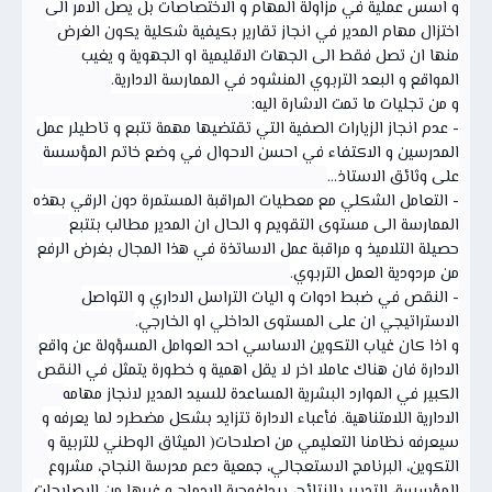
و اسس عملية في مزاولة المهام و الاختصاصات بل يصل الامر الى
اختزال مهام المدير في انجاز تقارير بكيفية شكلية يكون الغرض
منها ان تصل فقط الى الجهات الاقليمية او الجهوية و يغيب
المواقع و البعد التربوي المنشود في الممارسة الادارية.
و من تجليات ما تمت الاشارة اليه:
- عدم انجاز الزيارات الصفية التي تقتضيها مهمة تتبع و تاطيلر عمل
المدرسين و الاكتفاء في احسن الاحوال في وضع خاتم المؤسسة
على وثائق الاستاذ...
- التعامل الشكلي مع معطيات المراقبة المستمرة دون الرقي بهذه
الممارسة الى مستوى التقويم و الحال ان المدير مطالب بتتبع
حصيلة التلاميذ و مراقبة عمل الاساتذة في هذا المجال بغرض الرفع
من مردودية العمل التربوي.
- النقص في ضبط ادوات و اليات التراسل الاداري و التواصل
الاستراتيجي ان على المستوى الداخلي او الخارجي.
و اذا كان غياب التكوين الاساسي احد العوامل المسؤولة عن واقع
الادارة فان هناك عاملا اخر لا يقل اهمية و خطورة يتمثل في النقص
الكبير في الموارد البشرية المساعدة للسيد المدير لانجاز مهامه
الادارية اللامتناهية. فأعباء الادارة تتزايد بشكل مضطرد لما يعرفه و
سيعرفه نظامنا التعليمي من اصلاحات( الميثاق الوطني للتربية و
التكوين، البرنامج الاستعجالي، جمعية دعم مدرسة النجاح، مشروع
المؤسسة، التدبير بالنتائج، بيداغوجية الادماج و غيرها من الاصلاحات