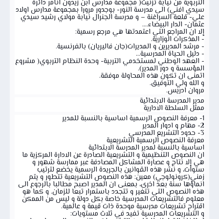
التربوية من نيابة تزنيت( مجموعة مدارس ابن زيدون انامر دائرة
سيدي افني) الى مدرسة النور- بوجدور مرورا بمجموعة مدارس اولاد
علي- قلعة السراغنة – و مدرسة الجنرال نيابة مولاي رشيد سيدي
عثمان- الدار البيضاء....
إلا ان المراجع التي اعتمدتها هي مرجع رسمية:
- المذكرات الوزارية.
- مرشد المديرين و المديرات(جان فاليريان) بالفرنسية.
- دليل الحياة المدرسية...
- العهد الوطني لمستخدمي التربية- وحدة النظام التربوي( مشروع
المؤسسة و دور المدير).
اتمنى ان تكون هذه المحاولة موفقة.
و الله ولي التوفيق.
مروان ادريس.
مدير المدرسة الابتدائية
ممثل السلطة الادارية
1- معرفة النصوص الرسمية اساسية بالنسبة للمدير
2- مهام و ادوار المدير
3- حدود التشريع المدرسي
معرفة النصوص الرسمية التشريعية
اساسية بالنسبة لمدير المدرسة الابتدائية
ان النصوص التنظيمية و التشريعية الصادرة عن الادارة المركزية ما
هي إلا نتاج و عصارة المشاكل المصادفة عبر ممارسة شهور و
سنوات، و نشر هذه القوانين بالجريدة الرسمية يخضع لترتيب
زمني(كرونولوجي) معين: هذه النصوص التشريعية تتطور و يتم
انماؤها سنة بعد اخرى، بمعنى ان المدير اصبح مطالبا بالرجوع الى
هذه النصوص التي تتغير و تتجدد باستمرار تبعا للزمان. و كما هو
معلوم فالتشريعات المدرسية خاصة بكل دولة و ليس من الممكن
اقتراح تشريعات مدرسية موحدة ذات قيمة و عالمية.
و التشريعات المدرسية تفيد في ثلاث مستويات: