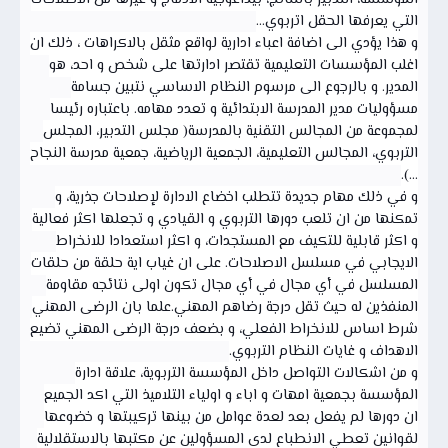
التي يعرفها الحقل اتربوي...
و هذا يؤدي الى اضافة اعباء ادارية لواقع مثقل بالاكراهات ، ذلك ان
اغلب المؤسسات التعليمية تقتصر ادارتها على شخص و احد، هو
المدير. و بالرجوع الى مرسوم النظام الاساسي نتبين جسامة
مسؤوليات مدير المدرسة الابتدائية و تعدد مهامه. باعتباره رئيسا
لمجموعة من المجالس التقنية بالمدرسة( مجلس التدبير، المجلس
التربوي، المجالس التعليمية، الجمعية الرياضية، جمعية مدرسة النجاح
...).
و في ذلك مهام جديدة تتطلب اخضاع الادارة لإصلاحات جذرية، و
تمكنها من ان تلعب دورها التربوي و القيادي و تجعلها اكثر فعالية
و اكثر قابلية للتكيف مع المستجدات، و اكثر استعدادا للانخراط
الايجابي في مسلسل الاصلاحات. على ان غياب اية حلقة من حلقات
المسلسل في أي مجال في أي مجال تكون اولى نتائجه مقاومة
المنفذين له حيث تقل درجة رضاهم المهني.علما بان الرضى المهني
شرط اساس للانخراط الفعلي، و بضعف درجة الرضى المهني تضيع
الاهداف و غايات النظام التربوي.
و من اشكالات التواصل داخل المؤسسة التربوية، علاقة ادارة
المؤسسة بجمعية امهات و اباء و اولياء التلاميذ التي اكد الجميع
ان دورها لم يفعل بعد لعدة عوامل من بينها تركيبتها و خضوعها
لقوانين تعطي الانطباع لدى المسؤولين عن مكتبها بالاستقلالية